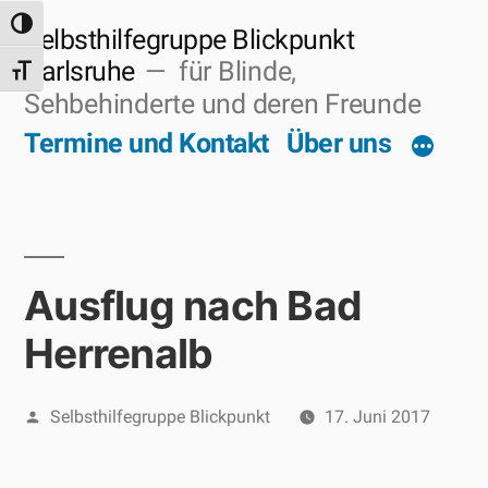
Zum
Umschalten auf hohe Kontraste
Selbsthilfegruppe Blickpunkt
Inhalt
Karlsruhe
für Blinde,
Schrift vergrößern
Sehbehinderte und deren Freunde
springen
Termine und Kontakt
Über uns
Ausflug nach Bad
Herrenalb
Veröffentlicht
Selbsthilfegruppe Blickpunkt
17. Juni 2017
von