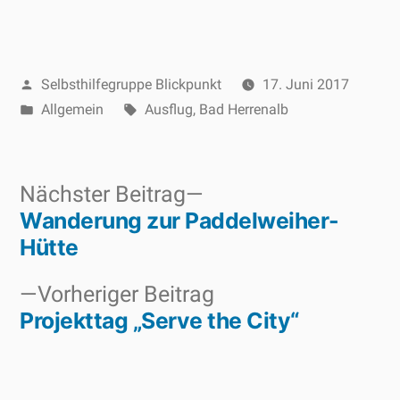
Veröffentlicht
Selbsthilfegruppe Blickpunkt
17. Juni 2017
von
Veröffentlicht
Schlagwörter:
Allgemein
Ausflug
,
Bad Herrenalb
unter
Nächster
Nächster Beitrag
Wanderung zur Paddelweiher-
Beitrag:
Beitragsnavigation
Hütte
Vorheriger
Vorheriger Beitrag
Projekttag „Serve the City“
Beitrag: