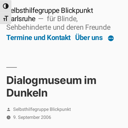
Zum
Umschalten auf hohe Kontraste
Selbsthilfegruppe Blickpunkt
Inhalt
Karlsruhe
für Blinde,
Schrift vergrößern
Sehbehinderte und deren Freunde
springen
Termine und Kontakt
Über uns
Dialogmuseum im
Dunkeln
Veröffentlicht
Selbsthilfegruppe Blickpunkt
von
9. September 2006