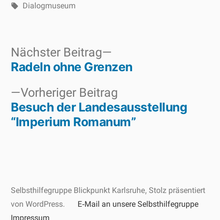
Schlagwörter:
unter
Dialogmuseum
Nächster
Nächster Beitrag
Radeln ohne Grenzen
Beitrag:
Beitragsnavigation
Vorheriger
Vorheriger Beitrag
Besuch der Landesausstellung
Beitrag:
“Imperium Romanum”
Selbsthilfegruppe Blickpunkt Karlsruhe
,
Stolz präsentiert
von WordPress.
E‑Mail an unsere Selbsthilfegruppe
Impressum