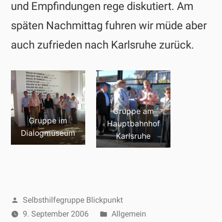
und Empfindungen rege diskutiert. Am
späten Nachmittag fuhren wir müde aber
auch zufrieden nach Karlsruhe zurück.
Gruppe am
Gruppe im
Hauptbahnhof
Dialogmuseum
Karlsruhe
Veröffentlicht
Selbsthilfegruppe Blickpunkt
von
Veröffentlicht
9. September 2006
Allgemein