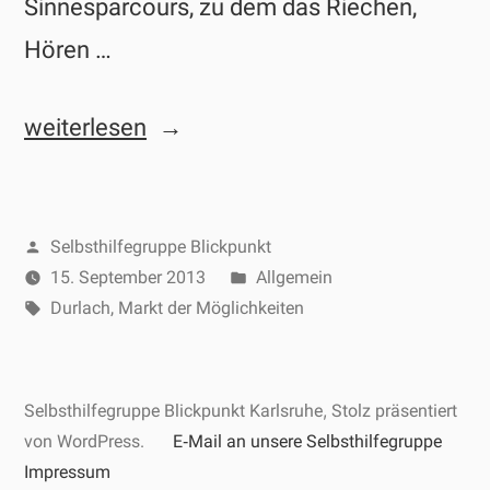
Sinnesparcours, zu dem das Riechen,
Hören …
„Markt
weiterlesen
der
Möglichkeiten
Veröffentlicht
Selbsthilfegruppe Blickpunkt
in
von
Veröffentlicht
15. September 2013
Allgemein
Durlach“
Schlagwörter:
unter
Durlach
,
Markt der Möglichkeiten
Selbsthilfegruppe Blickpunkt Karlsruhe
,
Stolz präsentiert
von WordPress.
E‑Mail an unsere Selbsthilfegruppe
Impressum