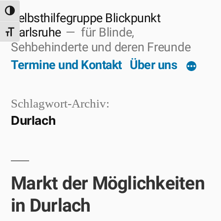
Zum
Umschalten auf hohe Kontraste
Selbsthilfegruppe Blickpunkt
Inhalt
Karlsruhe
für Blinde,
Schrift vergrößern
Sehbehinderte und deren Freunde
springen
Termine und Kontakt
Über uns
Schlagwort-Archiv:
Durlach
Markt der Möglichkeiten
in Durlach