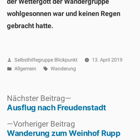
der Wettergott der Wandergruppe
wohlgesonnen war und keinen Regen
gebracht hatte.
Veröffentlicht
Selbsthilfegruppe Blickpunkt
13. April 2019
von
Veröffentlicht
Schlagwörter:
Allgemein
Wanderung
unter
Nächster
Nächster Beitrag
Ausflug nach Freudenstadt
Beitrag:
Beitragsnavigation
Vorheriger
Vorheriger Beitrag
Wanderung zum Weinhof Rupp
Beitrag: