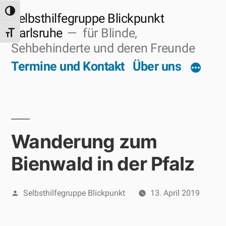
Zum
Umschalten auf hohe Kontraste
Selbsthilfegruppe Blickpunkt
Inhalt
Karlsruhe
für Blinde,
Schrift vergrößern
Sehbehinderte und deren Freunde
springen
Termine und Kontakt
Über uns
Wanderung zum
Bienwald in der Pfalz
Veröffentlicht
Selbsthilfegruppe Blickpunkt
13. April 2019
von