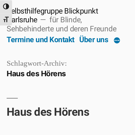
Zum
Umschalten auf hohe Kontraste
Selbsthilfegruppe Blickpunkt
Inhalt
Karlsruhe
für Blinde,
Schrift vergrößern
Sehbehinderte und deren Freunde
springen
Termine und Kontakt
Über uns
Schlagwort-Archiv:
Haus des Hörens
Haus des Hörens