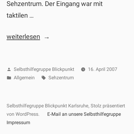
Sehzentrum. Der Eingang war mit
taktilen …
„Besuch
weiterlesen
im
Sehzentrum
Veröffentlicht
Selbsthilfegruppe Blickpunkt
16. April 2007
BISS
von
Veröffentlicht
Schlagwörter:
Allgemein
Sehzentrum
der
unter
Nikolauspflege
in
Selbsthilfegruppe Blickpunkt Karlsruhe
,
Stolz präsentiert
von WordPress.
E‑Mail an unsere Selbsthilfegruppe
Stuttgart“
Impressum