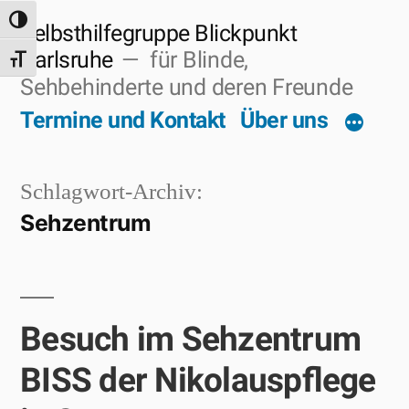
Zum
Umschalten auf hohe Kontraste
Selbsthilfegruppe Blickpunkt
Inhalt
Karlsruhe
für Blinde,
Schrift vergrößern
Sehbehinderte und deren Freunde
springen
Termine und Kontakt
Über uns
Schlagwort-Archiv:
Sehzentrum
Besuch im Sehzentrum
BISS der Nikolauspflege